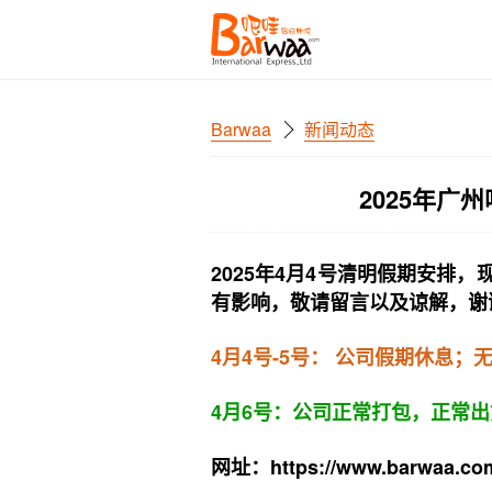
Barwaa
新闻动态
2025年广
2025年4月4号清明假期安排
有影响，敬请留言以及谅解，谢
4月4号-5号： 公司假期休息
4月6号：公司正常打包，正常出
网址：https://www.barwaa.co