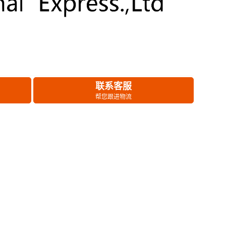
联系客服
帮您跟进物流